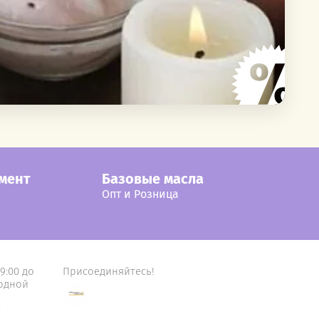
мент
Базовые масла
Опт и Розница
 9:00 до
Присоединяйтесь!
ходной
,