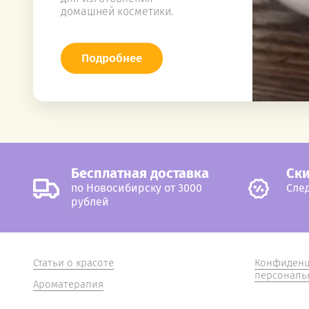
домашней косметики.
Подробнее
Бесплатная доставка
Cки
по Новосибирску от 3000
След
рублей
Статьи о красоте
Конфиденц
персональ
Ароматерапия