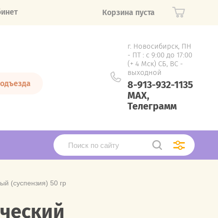
бинет
Корзина пуста
г. Новосибирск, ПН
- ПТ : с 9:00 до 17:00
(+ 4 Мск) СБ, ВС -
выходной
подъезда
8-913-932-1135
MAX,
Телеграмм
ый (суспензия) 50 гр
ический