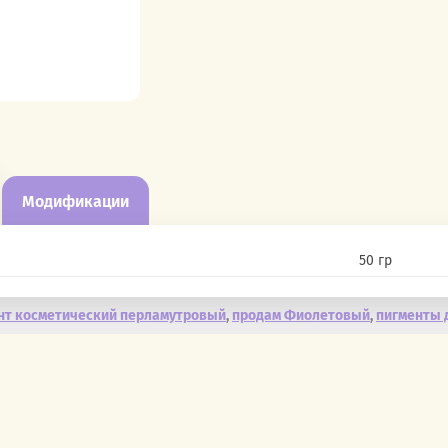
Модификации
▼
50 гр
нт косметический перламутровый
,
продам Фиолетовый
,
пигменты 