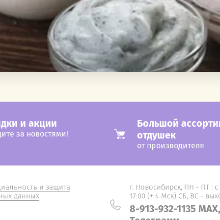
дки и акции
Большой ассорти
ите за новостями!
отдушек
от производителя
иальность и защита
г. Новосибирск, ПН - ПТ : с
ных данных
17:00 (+ 4 Мск) СБ, ВС - вы
8-913-932-1135 MAX