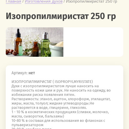
Главная
 / 
Изготовления духов
 / Изопропилмиристат 250 гр
Изопропилмиристат 250 гр
Артикул:
нет
ИЗОПРОПИЛМИРИСТАТ ( ISOPROPYLMYRISTATE)
Духи c изопропилмиристатом лучше наносить на
поверхность кожи шеи и рук. Не наносить на одежду, во
избежании риска появления пятен.
Растворимость: этанол, ацетон, хлороформ, этилацетат,
жиры, масла, толуол; жидкие углеводороды.Не
растворяется в воде, глицерине, гликолях.
1 - 10 % в косметических продукциях (сливки, молочко,
масла, сыворотки, бальзамы)
10-80 % в составах для использования во флаконах с
пульверизатором