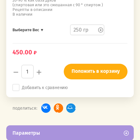
20-90 % как база духов
(спиртовая или это смешанная с 90 ° спиртом )
Рецепты в описании
В наличии
Выберите Вес ▼
450.00
−
+
Положить в корзину
Добавить к сравнению
поделиться:
Параметры